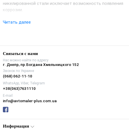
никелированной стали исключает возможность появления
коррозии.
Преимущества и характеристики:
Читать далее
Надежный и высокопрочный корпус из
никелированной стали;
Механический замок из 4-х стальных шариков.
Связаться с нами
Нас можно найти по адресу
г. Днепр, пр.Богдана Хмельницкого 152
Звонок по Украине
(068) 062-11-10
WhatsApp, Viber, Telegram
+38(063)7631110
E-mail
info@avtomaler-plus.com.ua
Информация