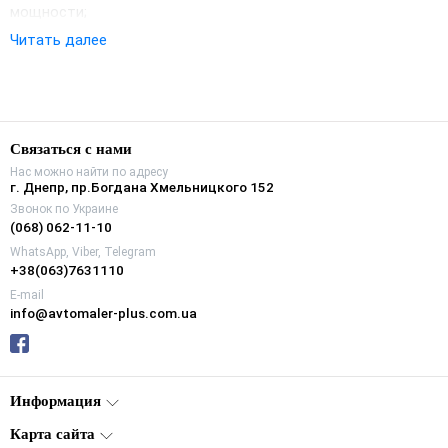
мощности;
Армирование слоями специальной сетки, что обеспечивает
Читать далее
высокую прочность и износостойкость круга;
Высокая абразивность при самом минимальном прижимном
усилии;
Твердость R для применения в условиях повышенных
нагрузок;
Связаться с нами
Стабильность формы при обработке.
Нас можно найти по адресу
г. Днепр, пр.Богдана Хмельницкого 152
Звонок по Украине
(068) 062-11-10
WhatsApp, Viber, Telegram
+38(063)7631110
E-mail
info@avtomaler-plus.com.ua
Информация
Карта сайта