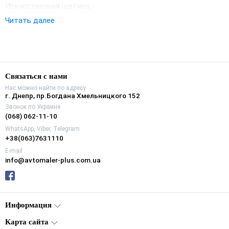
Искусственная щетина;
Деревянная ручка, покрытая лаком;
Читать далее
Длина щетины 76 мм
Связаться с нами
Нас можно найти по адресу
г. Днепр, пр.Богдана Хмельницкого 152
Звонок по Украине
(068) 062-11-10
WhatsApp, Viber, Telegram
+38(063)7631110
E-mail
info@avtomaler-plus.com.ua
Информация
Карта сайта