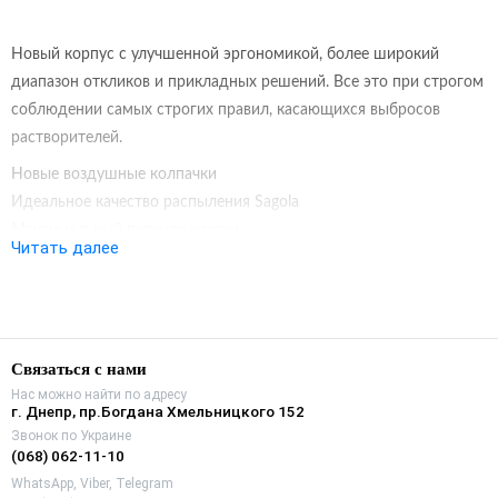
Новый корпус с улучшенной эргономикой, более широкий
диапазон откликов и прикладных решений.
Все это при строгом
соблюдении самых строгих правил, касающихся выбросов
растворителей.
Новые воздушные колпачки
Идеальное качество распыления Sagola
Максимальный перенос краски
Читать далее
Лучшее соотношение цена/качество среди обычных
грунтовочных пистолетов.
Профессиональный ответ SAGOLA во всех секторах покраски:
Связаться с нами
ПРОМЫШЛЕННОСТЬ
: Высококачественные отделочные
Нас можно найти по адресу
материалы и грунтовки.
г. Днепр, пр.Богдана Хмельницкого 152
ДЕРЕВО
: лаки, лаки, фоны, лаки на водной основе, ...
Звонок по Украине
ДЕКОР
: Эмали и лаки.
(068) 062-11-10
WhatsApp, Viber, Telegram