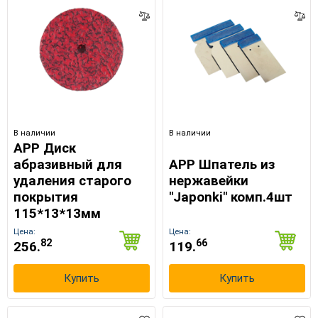
В наличии
В наличии
APP Диск
абразивный для
APP Шпатель из
удаления старого
нержавейки
покрытия
"Japonki" комп.4шт
115*13*13мм
Цена:
Цена:
82
66
256.
119.
Купить
Купить