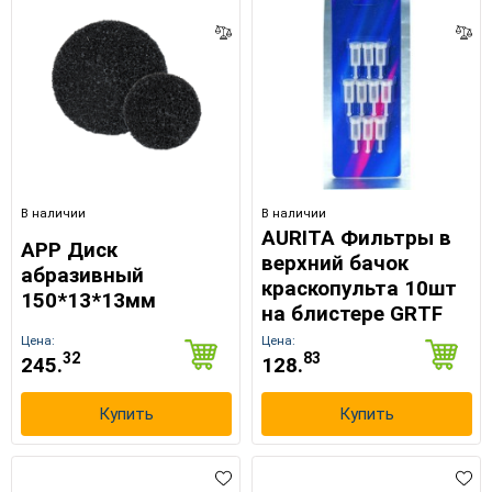
Выберите язык магазина
В наличии
В наличии
UA
RU
AURITA Фильтры в
APP Диск
верхний бачок
абразивный
краскопульта 10шт
150*13*13мм
на блистере GRTF
Цена:
Цена:
32
83
245.
128.
Купить
Купить