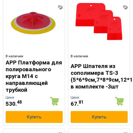
В наличии
В наличии
APP Платформа для
APP Шпателя из
полировального
сополимера TS-3
круга М14 с
(5*6*9см,7*8*9см,12*
направляющей
в комплекте -3шт
трубкой
Цена:
Цена:
48
81
530.
67.
Купить
Купить