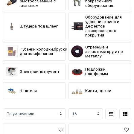
быстросъемные с
покрасочного
клапаном
оборудования
Оборудование для
удаления клипс и
Штуцера под шланг
дефектов
лакокрасочного
покрытия
Отрезные и
Рубанки,колодки,бруски
зачистные круги по
для шлифования
металлу
Подложки,
Электроинструмент
платформы
Шпателя
Кисти, щетки