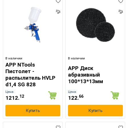
В наличии
В наличии
APP NTools
APP Диск
Пистолет -
абразивный
распылитель HVLP
100*13*13мм
d1,4 SG 828
Цена:
Цена:
12
66
1212.
122.
Купить
Купить