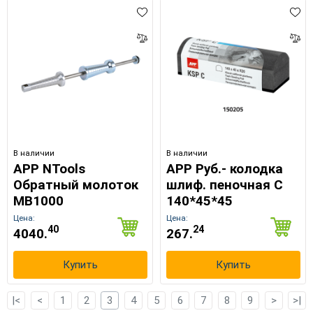
В наличии
В наличии
APP NTools
APP Руб.- колодка
Обратный молоток
шлиф. пеночная C
MB1000
140*45*45
Цена:
Цена:
40
24
4040.
267.
Купить
Купить
|<
<
1
2
3
4
5
6
7
8
9
>
>|