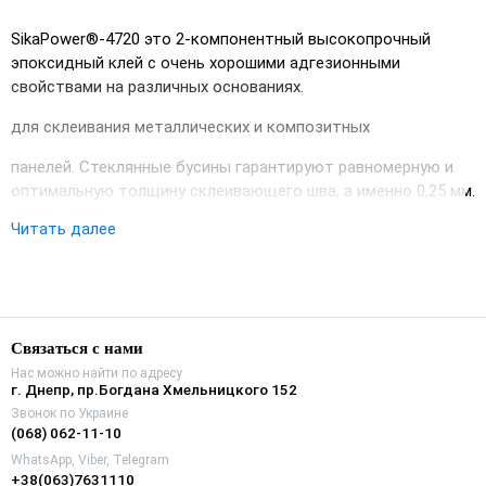
SikaPower®-4720 это 2-компонентный высокопрочный
эпоксидный клей с очень хорошими адгезионными
свойствами на различных основаниях.
для склеивания металлических и композитных
панелей. Стеклянные бусины гарантируют равномерную и
оптимальную толщину склеивающего шва, а именно 0,25 мм.
Клей полимеризуется при комнатной температуре, образуя
Читать далее
крепкое соединение.
ПРЕИМУЩЕСТВА ПРОДУКТА
Связаться с нами
Нас можно найти по адресу
▪ Высокопрочные адгезионные характеристики
г. Днепр, пр.Богдана Хмельницкого 152
Звонок по Украине
Хорошая адгезия к различным основам
(068) 062-11-10
без грунтовки
WhatsApp, Viber, Telegram
+38(063)7631110