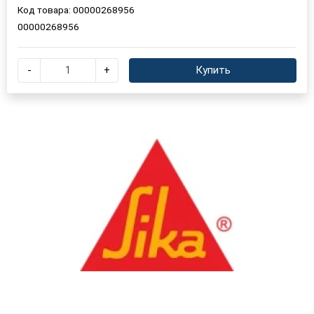
Код товара:
00000268956
00000268956
×
Выберите язык магазина
-
+
Купить
UA
RU