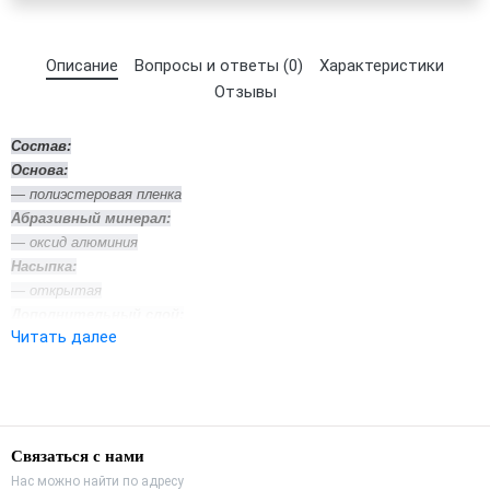
Описание
Вопросы и ответы (0)
Характеристики
Отзывы
Состав:
Основа:
— полиэстеровая пленка
Абразивный минерал:
— оксид алюминия
Насыпка:
— открытая
Дополнительный слой:
Читать далее
— стеарат
Наиболее технологичный продукт. Пленочная основа,
высококачественные связующие и высококачественное абразивное
зерно обеспечивает выдающуюся долговечность и превосходное
качество шлифования.
Связаться с нами
Нас можно найти по адресу