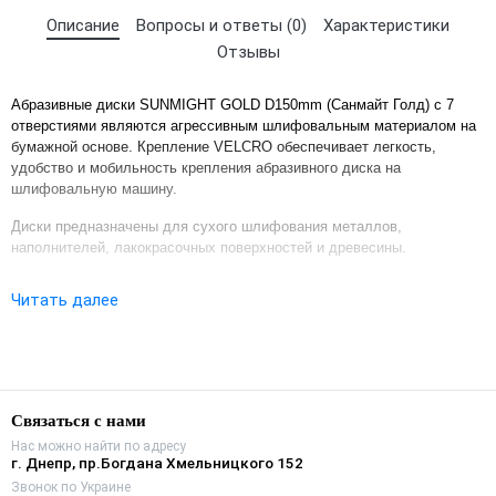
Описание
Вопросы и ответы (0)
Характеристики
Отзывы
Абразивные диски SUNMIGHT GOLD D150mm (Санмайт Голд) с 7
отверстиями являются агрессивным шлифовальным материалом на
бумажной основе. Крепление VELCRO обеспечивает легкость,
удобство и мобильность крепления абразивного диска на
шлифовальную машину.
Диски предназначены для сухого шлифования металлов,
наполнителей, лакокрасочных поверхностей и древесины.
Свойства и преимущества:
Читать далее
эффективное удаление обрабатываемого материала при
высококачественном конечном результате шлифовки;
высокая производительность;
низкая забиваемость;
высокая износоустойчивость
Связаться с нами
Нас можно найти по адресу
г. Днепр, пр.Богдана Хмельницкого 152
Звонок по Украине