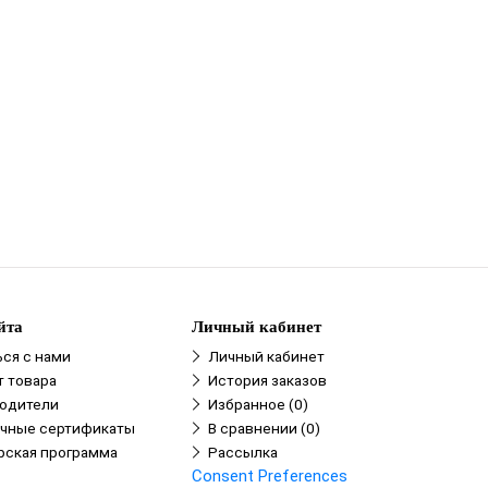
ом
йта
Личный кабинет
ься с нами
Личный кабинет
т товара
История заказов
одители
Избранное (0)
чные сертификаты
В сравнении (0)
рская программа
Рассылка
Consent Preferences