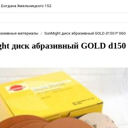
пр.Богдана Хмельницкого 152
разивные материалы
SunMight диск абразивный GOLD d150 P 060
ht диск абразивный GOLD d150 