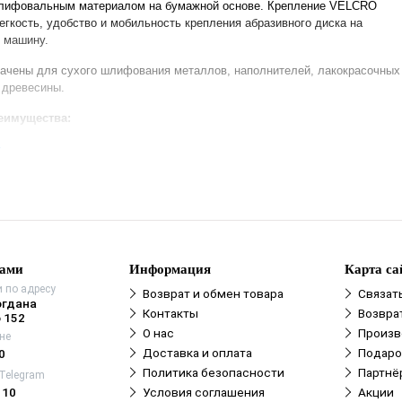
лифовальным материалом на бумажной основе. Крепление VELCRO
егкость, удобство и мобильность крепления абразивного диска на
 машину.
начены для сухого шлифования металлов, наполнителей, лакокрасочных
 древесины.
еимущества:
е
 удаление обрабатываемого материала при высококачественном конечн
ифовки;
зводительность;
аемость;
соустойчивость
нами
Информация
Карта са
 по адресу
Возврат и обмен товара
Связат
огдана
Контакты
Возвра
 152
О нас
Произв
не
Доставка и оплата
Подаро
0
Политика безопасности
Партнё
 Telegram
110
Условия соглашения
Акции