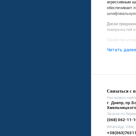
агрессивным ш
обеспечивает л
шлифовальную
Диски предназ
поверхностей и
Свойства и пр
Читать дале
эффективное
результате шл
высокая прои
низкая забив
высокая изно
Связаться с 
Нас можно найти
г. Днепр, пр.Б
Хмельницкого
Звонок по Украи
(068) 062-11-1
WhatsApp, Viber,
+38(063)7631