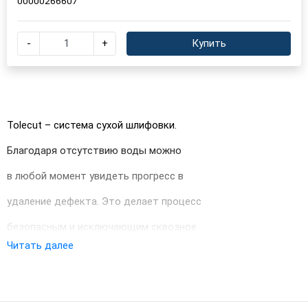
00000266607
-
+
Купить
Tolecut – система сухой шлифовки.
Благодаря отсутствию воды можно
в любой момент увидеть прогресс в
удаление дефекта. Это делает процесс
безопасным и исключающим сквозное
Читать далее
шлифовка лака. Материал имеет
уникальной режущей способностью. При
использование гибкой подложки Tolecard