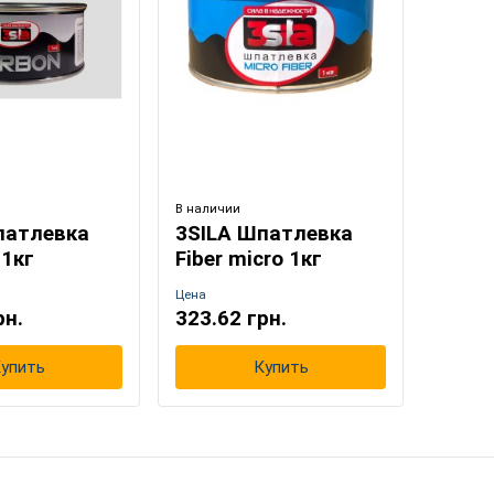
В наличии
патлевка
3SILA Шпатлевка
1кг
Fiber micro 1кг
Цена
рн.
323.62 грн.
упить
Купить