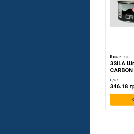
В наличии
3SILA Ш
CARBON 
Цена
346.18 г
К