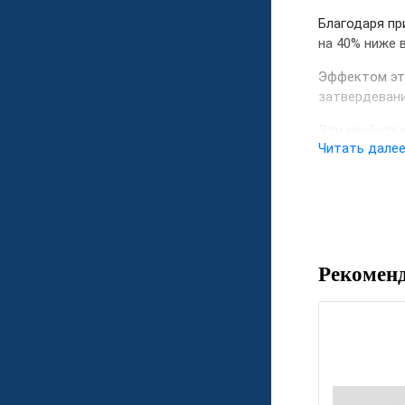
Благодаря пр
на 40% ниже 
Эффектом это
затвердеван
Эти свойства
Читать дале
больших пло
Привлекатель
Рекомен