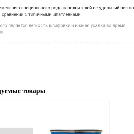
именению специального рода наполнителей её удельный вес п
в сравнении с типичными шпатлёвками.
Выберите язык магазина
го является лёгкость шлифовки и низкая усадка во время
ия.
, сочитающиеся с хорошей адгезией, позволяют применять её
UA
RU
е
щадях поверхности.
на по соотношению цены и качества
дуемые товары