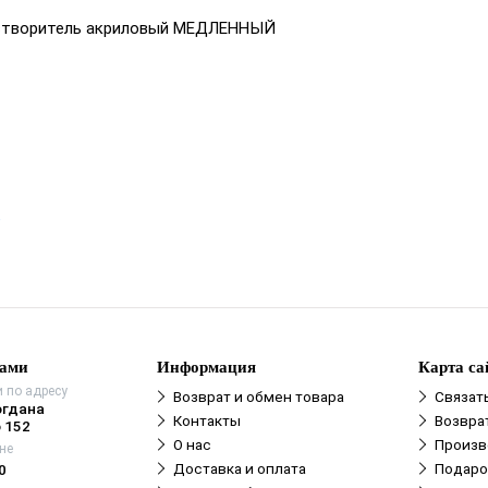
Растворитель акриловый МЕДЛЕННЫЙ
е
нами
Информация
Карта са
 по адресу
Возврат и обмен товара
Связат
огдана
Контакты
Возвра
 152
О нас
Произв
не
Доставка и оплата
Подаро
0