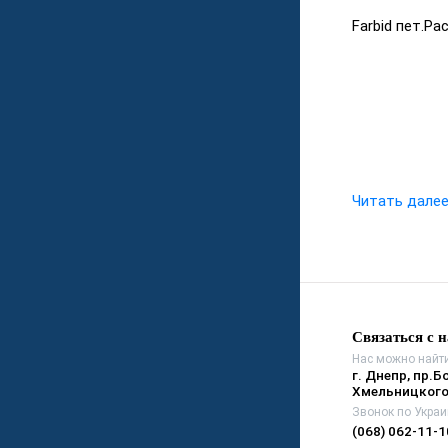
Farbid пет.
Читать дале
Связаться с 
Нас можно найти
г. Днепр, пр.Б
Хмельницкого
Звонок по Украи
(068) 062-11-1