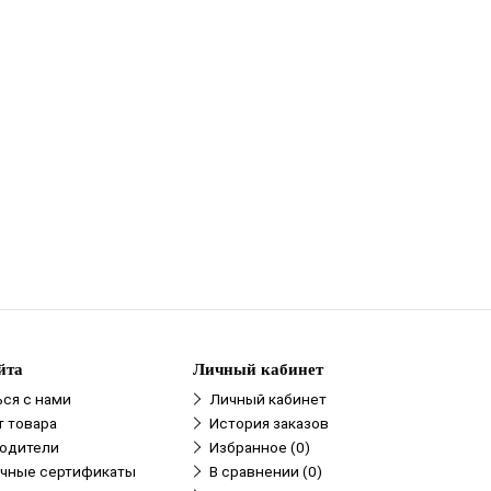
йта
Личный кабинет
ься с нами
Личный кабинет
т товара
История заказов
одители
Избранное (0)
чные сертификаты
В сравнении (0)