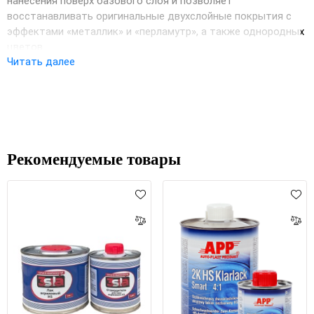
нанесения поверх базового слоя и позволяет
восстанавливать оригинальные двухслойные покрытия с
эффектами «металлик» и «перламутр», а также однородных
цветов.
Читать далее
отличная механическая прочность;
характеризуется высоким содержанием сухого
остатка;
обладает высоким глянцем;
идеально полируется.
Рекомендуемые товары