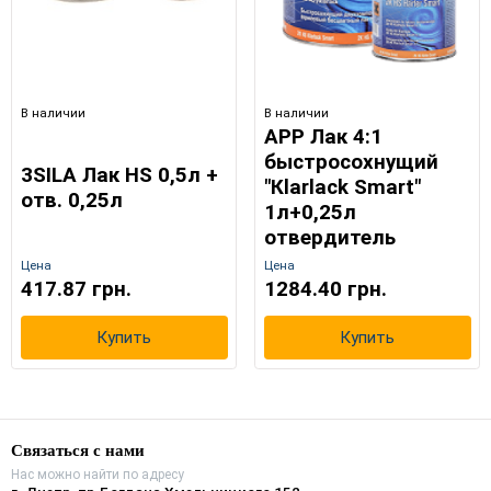
В наличии
В наличии
APP Лак 4:1
быстросохнущий
3SILA Лак HS 0,5л +
"Кlarlack Smart"
отв. 0,25л
1л+0,25л
отвердитель
Цена
Цена
417.87 грн.
1284.40 грн.
Купить
Купить
Связаться с нами
Нас можно найти по адресу