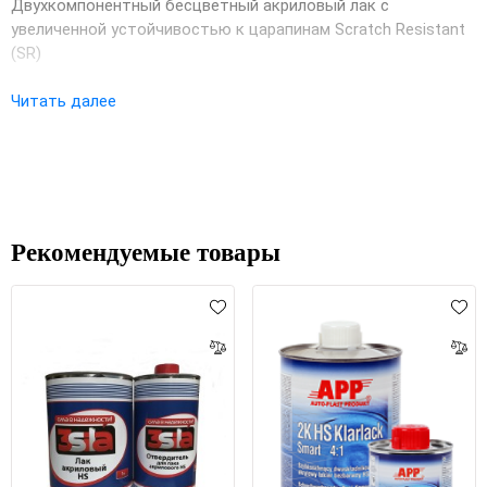
Двухкомпонентный бесцветный акриловый лак с
увеличенной устойчивостью к царапинам Scratch Resistant
(SR)
СВОЙСТВА:
Читать далее
Повышенная устойчивость к царапинам Scratch
Resistant (SR)
Легкое нанесение
Прекрасная растекаемость
Быстрое высыхание
Рекомендуемые товары
Простое приспособление к переменным условиям
нанесения