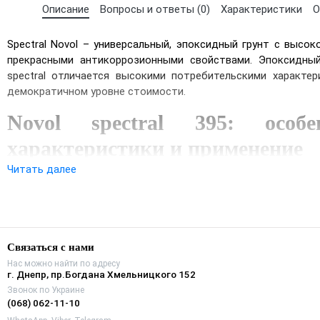
Описание
Вопросы и ответы (0)
Характеристики
О
Spectral Novol – универсальный, эпоксидный грунт с высок
прекрасными антикоррозионными свойствами. Эпоксидный
spectral отличается высокими потребительскими характер
демократичном уровне стоимости.
Novol spectral 395: особен
характеристики и применение
Читать далее
Положительные свойства spectral under 395:
короткое время схватывания;
хорошая адгезия к металлическим поверхностям и
пластиков (исключение составляет тефлон и его одногр
очень высокие антикоррозийные свойства;
Связаться с нами
хорошие изоляционные свойства от большинства 
Нас можно найти по адресу
г. Днепр, пр.Богдана Хмельницкого 152
химических веществ;
Звонок по Украине
возможность применения даже по мокрой поверхности.
(068) 062-11-10