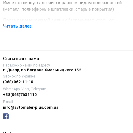
Имеет отличную адгезию к разным видам поверхностей
(металл, полиэфирные шпатлевки ,старые покрытия)
После рекомендуемой сушки обеспечивает хорошую
Читать далее
антикоррозийную защиту металла,
а также надежную изоляцию синтетический ,акриловых и
базовых эмалей от полиэфирных шпатлевок.
Имеет хорошие наполняющие свойства.
Связаться с нами
Нас можно найти по адресу
Превосходно защищает от влаги и соли, а также обладает
г. Днепр, пр.Богдана Хмельницкого 152
стойкостью к механическим, химическим и атмосферным
Звонок по Украине
воздействиям.
(068) 062-11-10
WhatsApp, Viber, Telegram
Не содержит хлорат цинка.
+38(063)7631110
E-mail
info@avtomaler-plus.com.ua