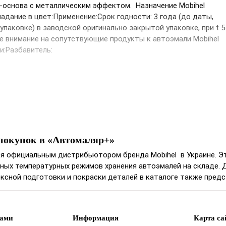
-основа с металлическим эффектом. Назначение Mobihel
адание в цвет:Применение:Срок годности: 3 гoда (до даты,
 упаковке) в заводской oригинальнo закрытoй упакoвке, при t 5
е внимание на сопутствующие продукты к автоэмали Mobihel
и:Разбавитель:
е
покупок в «Автомаляр+»
ся официальным дистрибьютором бренда Mobihel в Украине. Эт
ных температурных режимов хранения автоэмалей на складе. 
ксной подготовки и покраски деталей в каталоге также пред
нами
Информация
Карта са