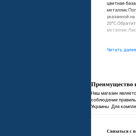
цветная база
металлик:Поп
указанной на
20°С.Обратит
металлик:Лак
Читать дале
Преимущество 
Наш магазин являет
соблюдение правиль
Украины. Для компле
Связаться с 