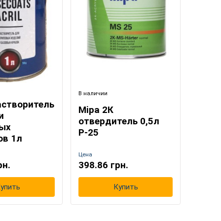
В наличии
астворитель
Mipa 2К
и
отвердитель 0,5л
ых
Р-25
ов 1л
Цена
рн.
398.86 грн.
упить
Купить