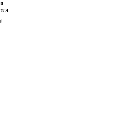
ля
еля.
!
×
стро