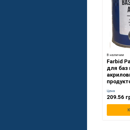
В наличии
Farbid Р
для баз 
акрилов
продукт
Цена
209.56 г
К