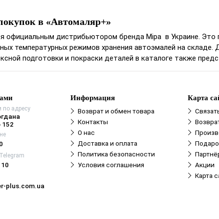
покупок в «Автомаляр+»
ся официальным дистрибьютором бренда Mipa в Украине. Это 
ных температурных режимов хранения автоэмалей на складе. 
ксной подготовки и покраски деталей в каталоге также пред
нами
Информация
Карта са
 по адресу
Возврат и обмен товара
Связат
огдана
Контакты
Возвра
 152
О нас
Произв
не
Доставка и оплата
Подаро
0
Политика безопасности
Партнё
 Telegram
110
Условия соглашения
Акции
Карта с
r-plus.com.ua