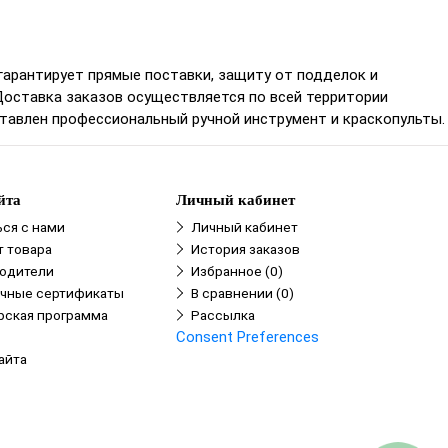
гарантирует прямые поставки, защиту от подделок и
Доставка заказов осуществляется по всей территории
ставлен профессиональный ручной инструмент и краскопульты.
йта
Личный кабинет
ься с нами
Личный кабинет
т товара
История заказов
одители
Избранное (0)
чные сертификаты
В сравнении (0)
рская программа
Рассылка
Consent Preferences
айта