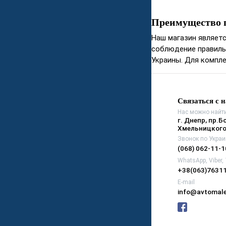
Преимущество 
Наш магазин являет
соблюдение правиль
Украины. Для компле
Связаться с 
Нас можно найти
г. Днепр, пр.Б
Хмельницкого
Звонок по Украи
(068) 062-11-1
WhatsApp, Viber,
+38(063)7631
E-mail
info@avtomale