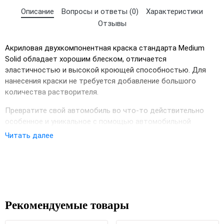
Описание
Вопросы и ответы (0)
Характеристики
Отзывы
Акриловая двухкомпонентная краска стандарта Medium
Solid обладает хорошим блеском, отличается
эластичностью и высокой кроющей способностью. Для
нанесения краски не требуется добавление большого
количества растворителя.
Превратите свой автомобиль во что-то действительно
особенное и уникальное с помощью автомобильной
акриловой двухкомпонентной краски Mipa 127 Вишня. Наша
Читать далее
×
прочная и долговечная краска, выполненная в широкой
Выберите язык магазина
цветовой гамме, идеально подходит для полной или
частичной покраски автомобилей и любых подготовленных
металлических поверхностей. С автомобильными эмалями
UA
RU
Mipa вы можете добиться профессионального уровня
покраски, защищая свой автомобиль от непогоды. Будьте
Рекомендуемые товары
готовы выделиться из толпы!