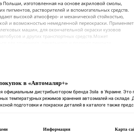
а Польши, изготовленная на основе акриловой смолы,
их пигментов, растворителей и вспомогательных средств.
адают высокой атмосферо- и механической стойкостью,
кой и возможностью немедленной переокраски. Применяет
 легковых машин, для окончательной окраски кузовов
 автобусов и других транспортных средств.Может
ься для точечного, панельного и полного ремонта.
е
овая ― 1 л;
покупок в «Автомаляр+»
я официальным дистрибьютором бренда 3sila в Украине. Это 
й блеск;
ных температурных режимов хранения автоэмалей на складе. 
вета;
ксной подготовки и покраски деталей в каталоге также пред
ая укрываемость, низкий расход краски;
ение цвета на протяжении длительного периода;
сть к атмосферным явлениям;
 эластичность;
нами
Информация
Карта са
ечность покрытия и устойчивость к сколам и царапинам.