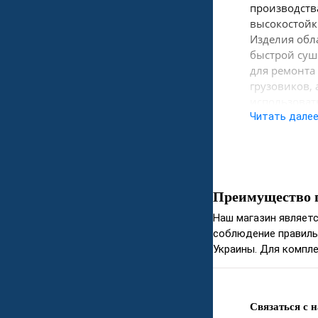
производств
высокостойк
Изделия обл
быстрой суш
для ремонта
грузовиков,
использоват
Читать дале
Комплект:
Эмаль акрил
Свойства:
Преимущество 
Наш магазин являетс
высоки
соблюдение правиль
яркие ц
Украины. Для компле
отличн
сохран
стойко
высокая
Связаться с 
долгов