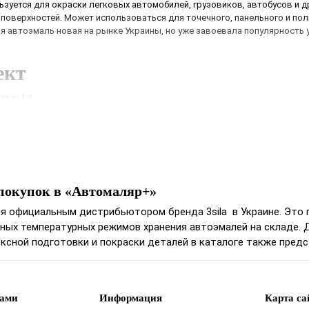
зуется для окраски легковых автомобилей, грузовиков, автобусов и д
поверхностей. Может использоваться для точечного, панельного и пол
я автоэмаль новая на рынке Украины, но уже завоевала популярность 
ект
я ― 1 л;
е
тва
блеск;
ета;
 укрываемость, низкий расход краски;
покупок в «Автомаляр+»
ие цвета на протяжении длительного периода;
ть к атмосферным явлениям;
я официальным дистрибьютором бренда 3sila в Украине. Это 
эластичность;
ных температурных режимов хранения автоэмалей на складе. 
ность покрытия и устойчивость к сколам и царапинам.
ксной подготовки и покраски деталей в каталоге также пред
нами
Информация
Карта са