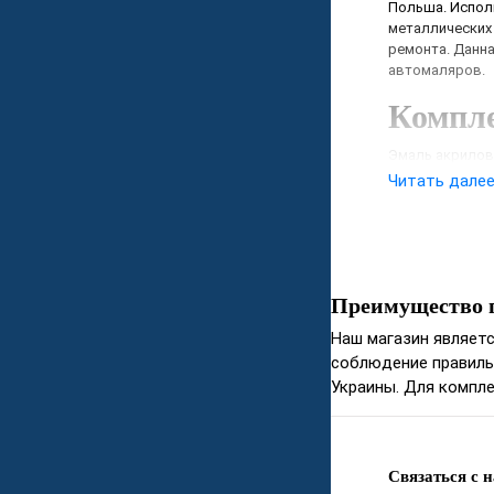
Польша. Исполь
металлических 
ремонта. Данна
автомаляров.
Компл
Эмаль акрилова
Читать дале
Свойс
высокий 
яркие цв
отличная
Преимущество 
сохранен
стойкос
Наш магазин являетс
высокая 
соблюдение правиль
долговеч
Украины. Для компле
Связаться с 