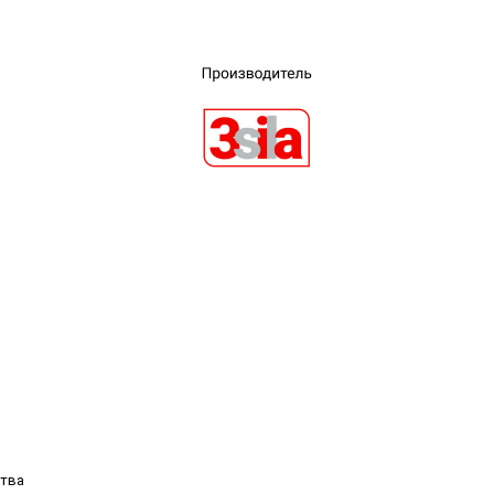
×
ства