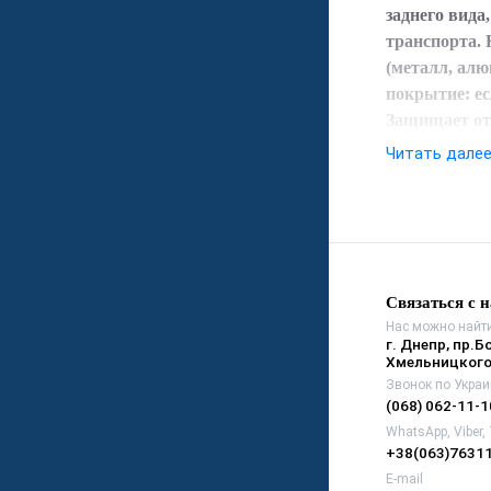
заднего вида
транспорта. 
(металл, алю
покрытие: ес
Защищает от 
Читать дале
Связаться с 
Нас можно найти
г. Днепр, пр.Б
Хмельницкого
Звонок по Украи
(068) 062-11-1
WhatsApp, Viber,
+38(063)7631
E-mail