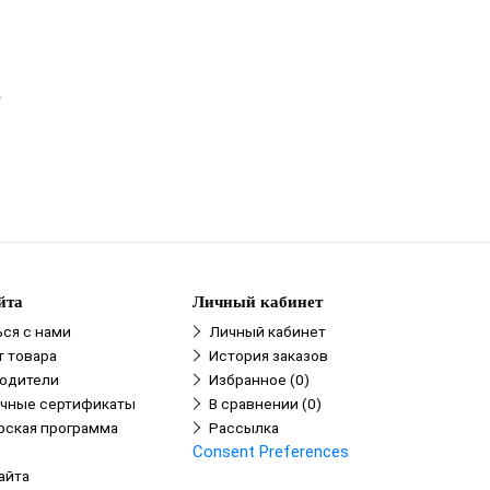
.
йта
Личный кабинет
ься с нами
Личный кабинет
т товара
История заказов
одители
Избранное (0)
чные сертификаты
В сравнении (0)
рская программа
Рассылка
Consent Preferences
айта