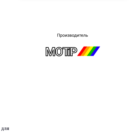
×
 для