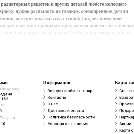
, радиаторных решеток и других деталей любого колесного
Краску нужно распылять на гладкие, обезжиренные детали
миний, жесткие пластмассы, стекло). Создает временное
ли вам перестает нравиться цвет, можно просто снять пленку
сколов, царапин, грязи, влаги. Стойка к кислотам и жирам
е
нами
Информация
Карта са
 по адресу
Возврат и обмен товара
Связат
огдана
Контакты
Возвра
 152
О нас
Произв
не
Доставка и оплата
Подаро
0
Политика безопасности
Партнё
 Telegram
110
Условия соглашения
Акции
Карта с