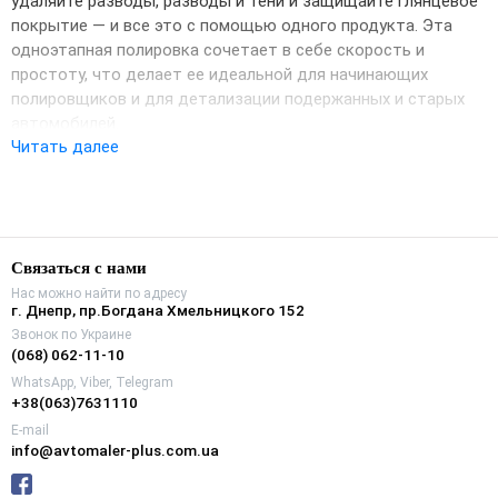
удаляйте разводы, разводы и тени и защищайте глянцевое
покрытие — и все это с помощью одного продукта. Эта
одноэтапная полировка сочетает в себе скорость и
простоту, что делает ее идеальной для начинающих
полировщиков и для детализации подержанных и старых
автомобилей.
Читать далее
Связаться с нами
Нас можно найти по адресу
г. Днепр, пр.Богдана Хмельницкого 152
Звонок по Украине
(068) 062-11-10
WhatsApp, Viber, Telegram
+38(063)7631110
E-mail
info@avtomaler-plus.com.ua