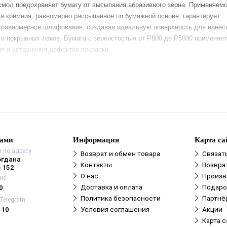
смол предохраняет бумагу от высыпания абразивного зерна. Применяем
да кремния, равномерно рассыпанное по бумажной основе, гарантирует
 равномерное шлифование, создавая идеальную поверхность для нанес
 и покрывных лаков. Бумага с зернистостью от Р800 до Р5000 применяе
я и устранения дефектов покраски.
е
нами
Информация
Карта са
 по адресу
Возврат и обмен товара
Связат
огдана
Контакты
Возвра
 152
О нас
Произв
не
Доставка и оплата
Подаро
0
Политика безопасности
Партнё
 Telegram
110
Условия соглашения
Акции
Карта с