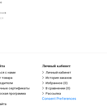
ое
ения
тся
йта
Личный кабинет
ься с нами
Личный кабинет
т товара
История заказов
одители
Избранное (0)
чные сертификаты
В сравнении (0)
рская программа
Рассылка
Consent Preferences
айта