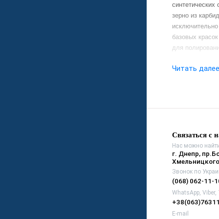
синтетических 
зерно из карби
исключительно
базовых красок
для полировани
Читать дале
Связаться с 
Нас можно найти
г. Днепр, пр.Б
Хмельницкого
Звонок по Украи
(068) 062-11-1
WhatsApp, Viber,
+38(063)7631
E-mail