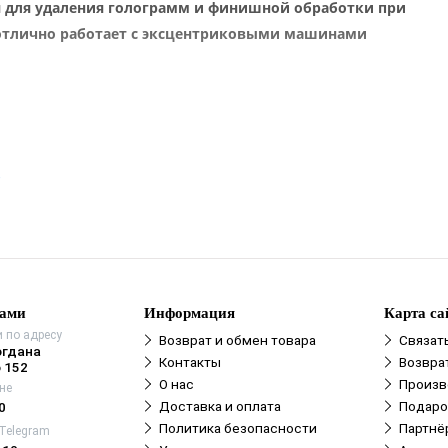
 для удаления голограмм и финишной обработки при
отлично работает с эксцентриковыми машинами
е
нами
Информация
Карта са
 по адресу
Возврат и обмен товара
Связат
огдана
Контакты
Возвра
 152
О нас
Произв
не
Доставка и оплата
Подаро
0
Политика безопасности
Партнё
 Telegram