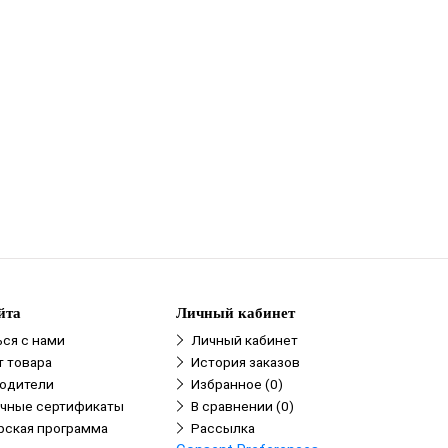
йта
Личный кабинет
ься с нами
Личный кабинет
т товара
История заказов
одители
Избранное (0)
чные сертификаты
В сравнении (0)
рская программа
Рассылка