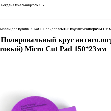
пр.Богдана Хмельницкого 152
лироли для кузова
KOCH Полировальный круг антиголограммный м
Полировальный круг антиголо
товый) Micro Cut Pad 150*23мм