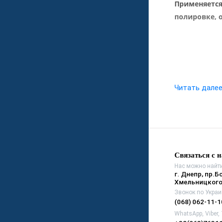
Применяется
полировке, 
Читать дале
Связаться с 
Нас можно найти
г. Днепр, пр.Б
Хмельницкого
Звонок по Украи
(068) 062-11-1
WhatsApp, Viber,