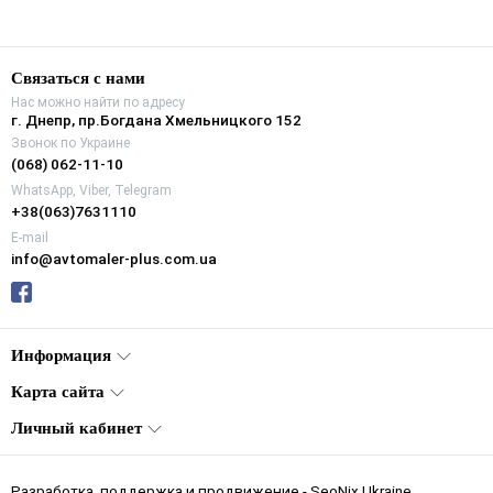
Варианты упаковки: 0.5 и 4 кг.
Купить с доставкой по всей Украине и Днепропетровске пол
Связаться с нами
Farecla G6. Лучшие цены в интернете.
Нас можно найти по адресу
г. Днепр, пр.Богдана Хмельницкого 152
Полировка кузова автомобиля Farec
Звонок по Украине
(068) 062-11-10
WhatsApp, Viber, Telegram
+38(063)7631110
E-mail
info@avtomaler-plus.com.ua
Информация
Карта сайта
Личный кабинет
Разработка, поддержка и продвижение -
SeoNix Ukraine