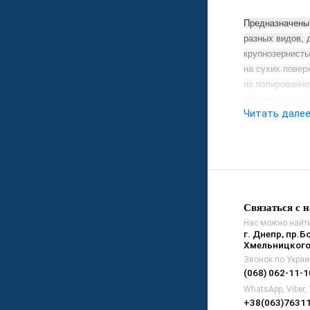
Предназначены
разных видов, 
крупнозернисты
на сухих повер
из полированно
долгое использ
Читать дале
Данные полиров
Белая (
твердая
Розовая
(сред
Черная (мягкая)
Связаться с 
Нас можно найти
г. Днепр, пр.Б
Хмельницкого
Звонок по Украи
(068) 062-11-1
WhatsApp, Viber,
+38(063)7631