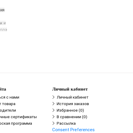
тия
к и
епло
йта
Личный кабинет
ься с нами
Личный кабинет
т товара
История заказов
одители
Избранное (0)
чные сертификаты
В сравнении (0)
рская программа
Рассылка
Consent Preferences