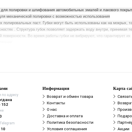
 для полировки и шлифования автомобильных эмалей и лакового покры
для механической полировки с возможностью использования
х полировальных паст. Губки могут быть использованы как на мокрых, та
хностях . Структура губок позволяет задержать воду внутри, принимая т
й поверхности. Во время работы губки не вибрируют, что гарантирует их
ование.
е
альные губки доступны в 3 цветах (различной жесткости):
);
няя);
.
нами
Информация
Карта са
 по адресу
Возврат и обмен товара
Связат
огдана
Контакты
Возвра
 152
О нас
Произв
не
Доставка и оплата
Подаро
0
Политика безопасности
Партнё
 Telegram
110
Условия соглашения
Акции