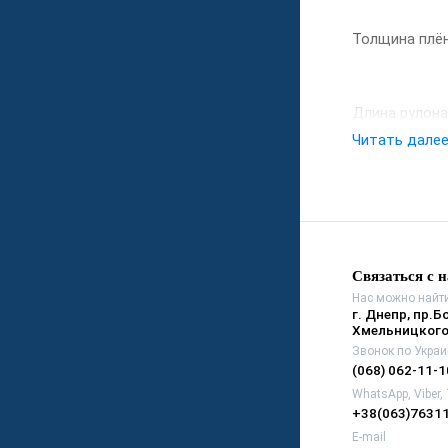
Толщина плён
Длина рулона
Читать дале
Ширина рулон
Связаться с 
Нас можно найти
г. Днепр, пр.Б
Хмельницкого
Звонок по Украи
(068) 062-11-1
WhatsApp, Viber,
+38(063)7631
E-mail