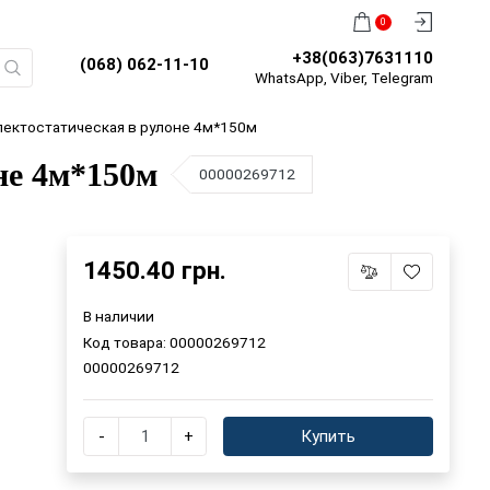
0
+38(063)7631110
(068) 062-11-10
WhatsApp, Viber, Telegram
лектостатическая в рулоне 4м*150м
не 4м*150м
00000269712
1450.40 грн.
В наличии
Код товара:
00000269712
00000269712
-
+
Купить