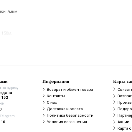
ки 7мкм.
 150м.
е
а 4м.
нами
Информация
Карта са
 по адресу
Возврат и обмен товара
Связат
огдана
Контакты
Возвра
 152
О нас
Произв
не
Доставка и оплата
Подаро
0
Политика безопасности
Партнё
 Telegram
110
Условия соглашения
Акции
Карта с