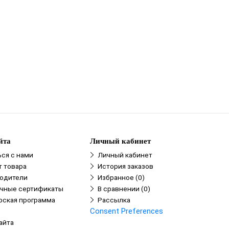
йта
Личный кабинет
ься с нами
Личный кабинет
т товара
История заказов
одители
Избранное (0)
чные сертификаты
В сравнении (0)
рская программа
Рассылка
Consent Preferences
айта