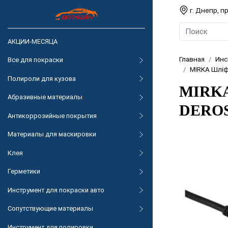
г. Днепр, 
АКЦИИ-МЕСЯЦА
Главная
Инс
Все для покраски
MIRKA Шліф
Полироли для кузова
MIRKA 
Абразивные материалы
DEROS5
Антикоррозийные покрытия
Материалы для маскировки
Клея
Герметики
Инструмент для покраски авто
Сопутствующие материалы
Инструмент для полировки