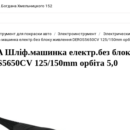
пр.Богдана Хмельницкого 152
трумент для покраски авто
Электроинструмент
Электрическ
.машинка електр.без блоку живлення DEROS5650CV 125/150mm орбі
Шліф.машинка електр.без блок
650CV 125/150mm орбіта 5,0