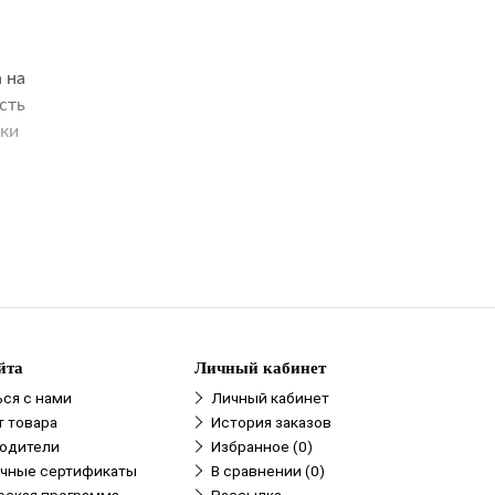
 на
сть
ики
ka®
азом
йта
Личный кабинет
ься с нами
Личный кабинет
т товара
История заказов
одители
Избранное (0)
чные сертификаты
В сравнении (0)