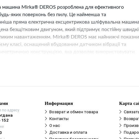
 машина Mirka® DEROS розроблена для ефективного
удь-яких поверхонь без пилу.
Це найменша та
чніша пряма електрична ексцентрикова шліфувальна машина
ена безщітковим двигуном, який підтримує постійну швидкі
великим навантаженням.
Mirka® DEROS має найнижчі показн
воєму класі, оснащений вбудованим датчиком вібрації та
симетричною конструкцією, яка дозволяє використовувати
ротягом тривалого часу без втоми.
е
є 150 мм (6”) і 125 мм (5”) колодку та 5,0 мм коливання.
Mir
V поставляється у високоякісному пластиковому футлярі р
ю 2-в-1
нами
Информация
Карта са
 по адресу
Возврат и обмен товара
Связат
огдана
Контакты
Возвра
 152
О нас
Произв
не
Доставка и оплата
Подаро
0