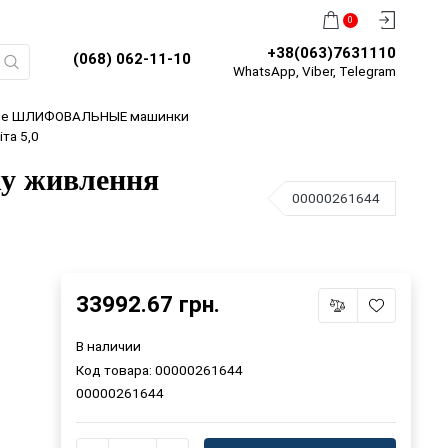
0
+38(063)7631110
(068) 062-11-10
WhatsApp, Viber, Telegram
ие ШЛИФОВАЛЬНЫЕ машинки
та 5,0
у живлення
00000261644
33992.67 грн.
В наличии
Код товара:
00000261644
00000261644