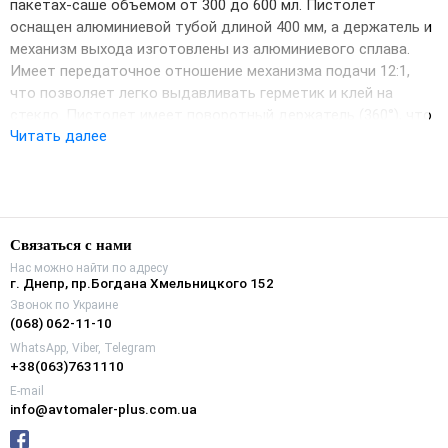
пакетах-саше объемом от 300 до 600 мл. Пистолет
оснащен алюминиевой тубой длиной 400 мм, а держатель и
механизм выхода изготовлены из алюминиевого сплава.
Имеет передаточное отношение механизма подачи 12:1,
что позволяет легко выдавливать герметик и клей на
стекло. Пистолет имеет поворотный держатель (360°), что
Читать далее
облегчает распределение масс в труднодоступных местах.
Связаться с нами
Нас можно найти по адресу
г. Днепр, пр.Богдана Хмельницкого 152
Звонок по Украине
(068) 062-11-10
WhatsApp, Viber, Telegram
+38(063)7631110
E-mail
info@avtomaler-plus.com.ua