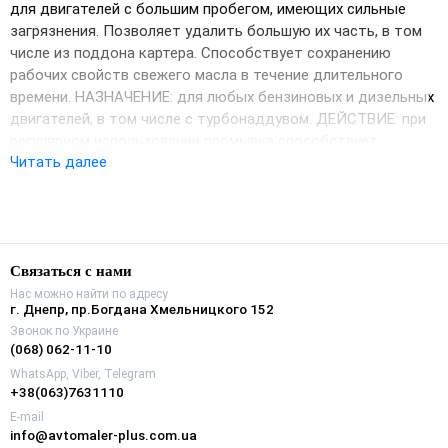
для двигателей с большим пробегом, имеющих сильные
загрязнения. Позволяет удалить большую их часть, в том
числе из поддона картера. Способствует сохранению
рабочих свойств свежего масла в течение длительного
времени. НАЗНАЧЕНИЕ: для любых бензиновых и дизельных
двигателей, в том числе с турбонаддувом. ДЕЙСТВИЕ: при
регулярном использовании промывка способствует
Читать далее
восстановлению характеристик двигателя, снижению
износа его деталей и увеличению срока службы.
Эффективно удаляет застарелые отложения, нагар,
шлаки, продукты окисления из каналов системы
смазки и с внутренних полостей двигателя.
Связаться с нами
Способствует очистке поверхностей поршней от
Нас можно найти по адресу
лаковых отложений.
г. Днепр, пр.Богдана Хмельницкого 152
Устраняет закоксовывание маслосъемных и
Звонок по Украине
(068) 062-11-10
компрессионных колец, восстанавливает их
подвижность.
WhatsApp, Viber, Telegram
+38(063)7631110
Увеличивает компрессию, уменьшает прорыв газов в
E-mail
картер двигателя и окисление масла.
info@avtomaler-plus.com.ua
Позволяет обойтись без применения промывочных