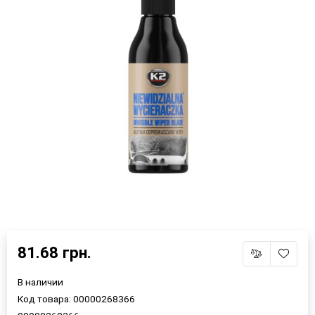
×
Выберите язык магазина
81.68 грн.
В наличии
UA
RU
Код товара:
00000268366