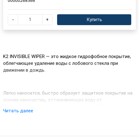
00000268366
-
+
Купить
K2 INVISIBLE WIPER — это жидкое гидрофобное покрытие,
облегчающее удаление воды с лобового стекла при
движении в дождь.
Легко наносится, быстро образует защитное покрытие на
основе наночастиц, отталкивающее воду от
автомобильных стекол и фар. На скорости 55 км/ч вода
Читать далее
автоматически скатывается под действием давления
воздуха, обеспечивая лучшую видимость и повышенную
безопасность в дождливую погоду.