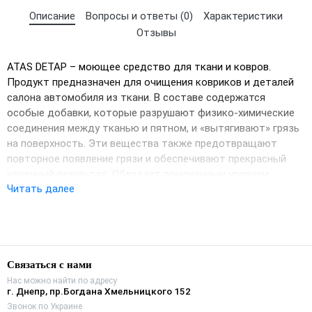
Описание
Вопросы и ответы (0)
Характеристики
Отзывы
ATAS DETAP – моющее средство для ткани и ковров.
Продукт предназначен для очищения ковриков и деталей
салона автомобиля из ткани. В составе содержатся
особые добавки, которые разрушают физико-химические
соединения между тканью и пятном, и «вытягивают» грязь
на поверхность. Эти вещества также предотвращают
повторное появление грязи и обеспечивают прекрасный
конечный результат. Обладает пониженным уровнем
Читать далее
пенообразования и подходит для применения как в
пылесосах, так и вручную. Обладает дезинфицирующим
действием.Способ применения: При использовании
продукта в моющих пылесосах разбавить водой в
отношении 1 к 10-15, распылить раствор, избегая
Связаться с нами
пропитывания ткани, и удалить грязь подходящей по
размеру насадкой. При ручной чистке растворить и нанести
Нас можно найти по адресу
г. Днепр, пр.Богдана Хмельницкого 152
продукт, как описано выше, удалить грязь щеткой,
Звонок по Украине
вытереть сухой кожей и дать