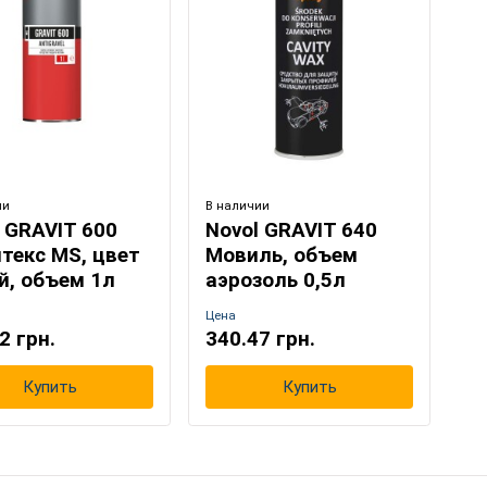
ии
В наличии
 GRAVIT 600
Novol GRAVIT 640
ища
текс MS, цвет
Мовиль, объем
й, объем 1л
аэрозоль 0,5л
Цена
2 грн.
340.47 грн.
Купить
Купить