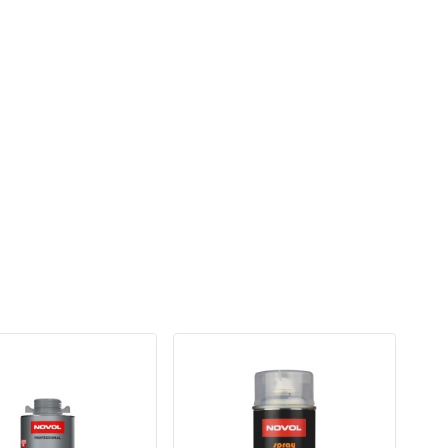
×
ожно
при