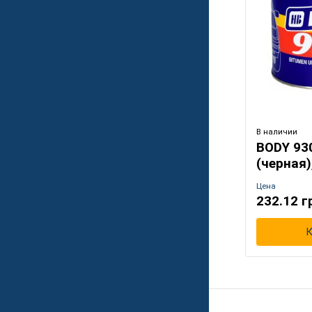
В наличии
BODY 93
(черная)
Цена
232.12 г
К