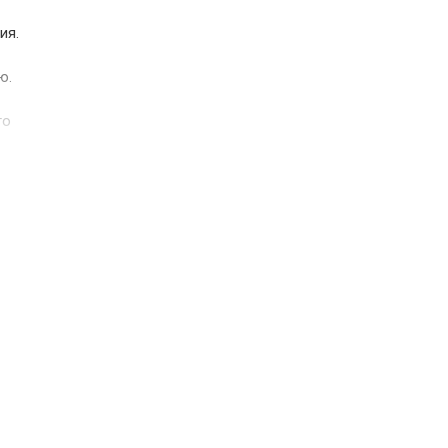
ия.
×
ю.
го