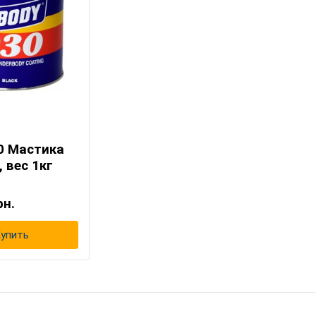
0 Мастика
, вес 1кг
рн.
упить