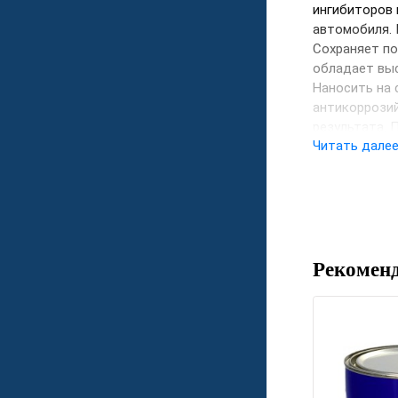
ингибиторов 
автомобиля. 
Сохраняет по
обладает выс
Наносить на 
антикоррози
результата. 
Читать дале
Рекомен