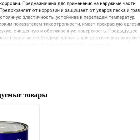
коррозии. Предназначена для применения на наружные части
Предохраняет от коррозии и защищает от ударов песка и грав
стоянную эластичность, устойчива к перепадам температур,
оким показателем тиксотропности, имеет прекрасную адгези
Выберите язык магазина
сухую, очищенную и обезжиренную поверхность. Предыдущее
йное покрытие необходимо удалить для достижения наилучше
Продукт содержит битум, НЕ может быть окрашен.
UA
RU
е
дуемые товары