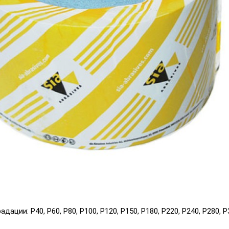
Выберите язык магазина
UA
RU
дации: P40, P60, P80, P100, P120, P150, P180, P220, P240, P280, P