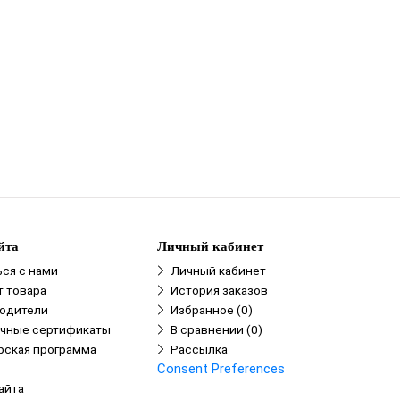
йта
Личный кабинет
ься с нами
Личный кабинет
в
т товара
История заказов
одители
Избранное (0)
чные сертификаты
В сравнении (0)
рская программа
Рассылка
Consent Preferences
айта