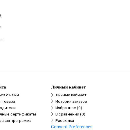
.
м
гая
na
йта
Личный кабинет
ься с нами
Личный кабинет
т товара
История заказов
одители
Избранное (0)
чные сертификаты
В сравнении (0)
рская программа
Рассылка
Consent Preferences