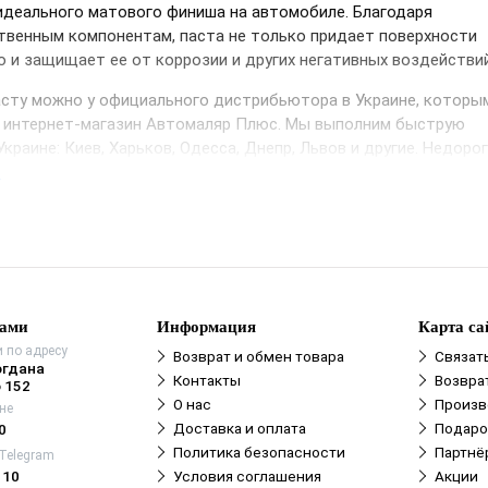
деального матового финиша на автомобиле. Благодаря
венным компонентам, паста не только придает поверхности
о и защищает ее от коррозии и других негативных воздействий
асту можно у официального дистрибьютора в Украине, которы
ш интернет-магазин Автомаляр Плюс. Мы выполним быструю
краине: Киев, Харьков, Одесса, Днепр, Львов и другие. Недоро
enzerna Liquid Matt позволит вам получить профессиональный
е
 минимальные затраты. Применение матирующей пасты Menzer
легко и удобно, что позволяет быстро достичь идеального
нами
Информация
Карта са
 по адресу
Возврат и обмен товара
Связат
огдана
Контакты
Возвра
 152
О нас
Произв
не
Доставка и оплата
Подаро
0
Политика безопасности
Партнё
 Telegram
110
Условия соглашения
Акции